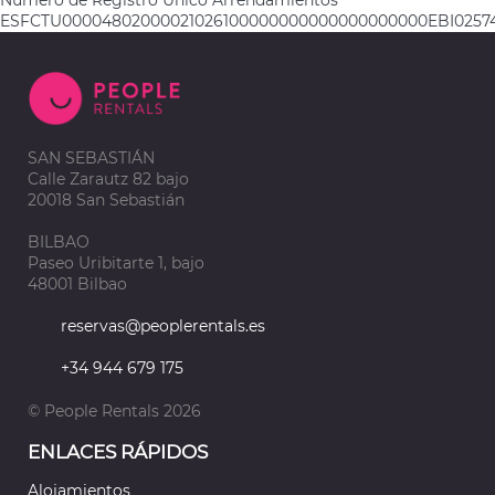
ESFCTU00004802000021026100000000000000000000EBI0257
SAN SEBASTIÁN
Calle Zarautz 82 bajo
20018 San Sebastián
BILBAO
Paseo Uribitarte 1, bajo
48001 Bilbao
reservas@peoplerentals.es
+34 944 679 175
© People Rentals 2026
ENLACES RÁPIDOS
Alojamientos