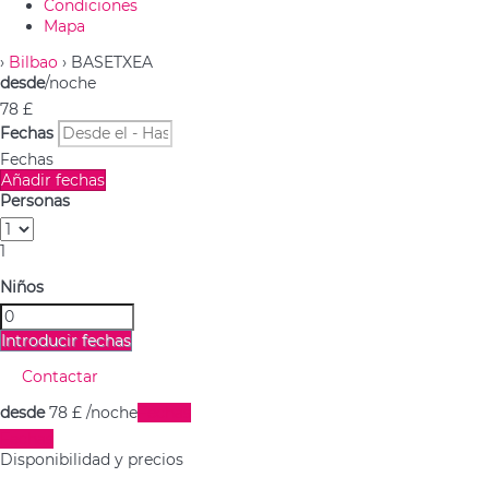
Condiciones
Mapa
›
Bilbao
› BASETXEA
desde
/noche
78
£
Fechas
Fechas
Añadir fechas
Personas
1
Niños
Introducir fechas
Contactar
desde
78
£
/noche
Fechas
Fechas
Disponibilidad y precios