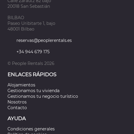
Calle Zarautz 82 bajo
20018 San Sebastián
BILBAO
Paseo Uribitarte 1, bajo
48001 Bilbao
reservas@peoplerentals.es
+34 944 679 175
© People Rentals 2026
ENLACES RÁPIDOS
Alojamientos
Gestionamos tu vivienda
Gestionamos tu negocio turístico
Nosotros
Contacto
AYUDA
Condiciones generales