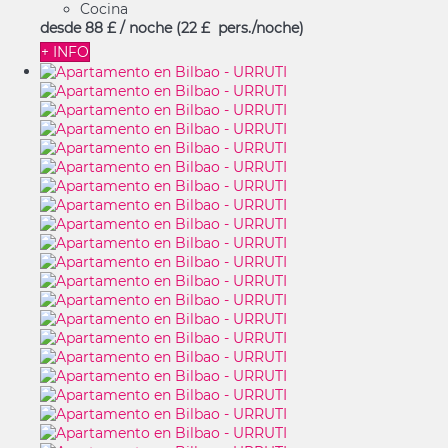
Cocina
desde
88 £
/ noche
(22 £ pers./noche)
+ INFO