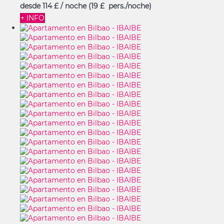
desde
114 £
/ noche
(19 £ pers./noche)
+ INFO