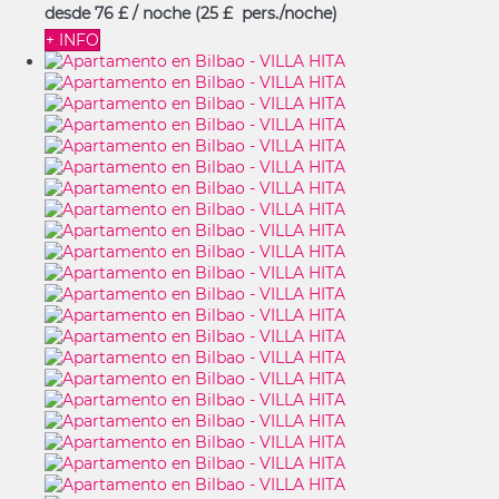
desde
76 £
/ noche
(25 £ pers./noche)
+ INFO