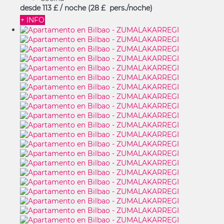
desde
113 £
/ noche
(28 £ pers./noche)
+ INFO