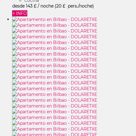
Cocina
desde
143 £
/ noche
(20 £ pers./noche)
+ INFO