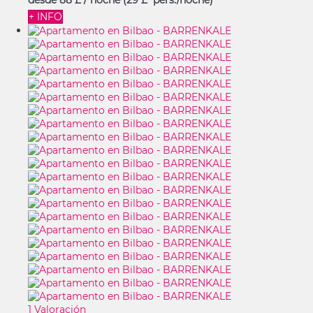
desde
88 £
/ noche
(29 £ pers./noche)
+ INFO
1 Valoración