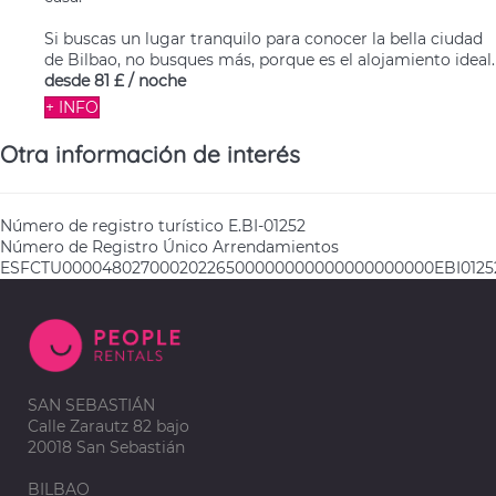
Si buscas un lugar tranquilo para conocer la bella ciudad
de Bilbao, no busques más, porque es el alojamiento ideal.
desde
81 £
/ noche
+ INFO
Otra información de interés
Número de registro turístico
E.BI-01252
Número de Registro Único Arrendamientos
ESFCTU00004802700020226500000000000000000000EBI0125
SAN SEBASTIÁN
Calle Zarautz 82 bajo
20018 San Sebastián
BILBAO