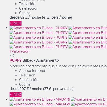
Televisión
Calefacción
Cocina
desde
82 £
/ noche
(41 £ pers./noche)
+ INFO
1 Valoración
4
2
PUPPY
Bilbao -
Apartamento
Moderno apartamento que cuenta con una excelente ubicac
Acceso Internet
Televisión
Calefacción
Cocina
desde
107 £
/ noche
(27 £ pers./noche)
+ INFO