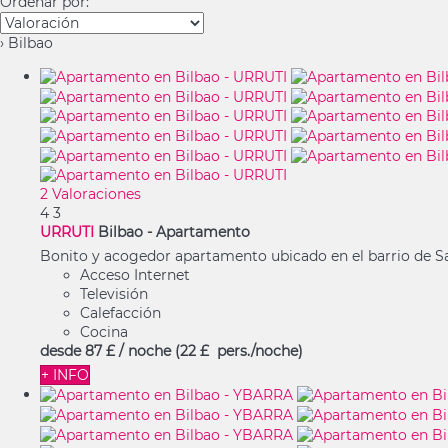
Ordenar por:
› Bilbao
2 Valoraciones
4
3
URRUTI
Bilbao -
Apartamento
Bonito y acogedor apartamento ubicado en el barrio de San
Acceso Internet
Televisión
Calefacción
Cocina
desde
87 £
/ noche
(22 £ pers./noche)
+ INFO