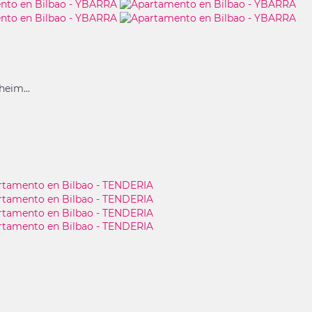
eim...