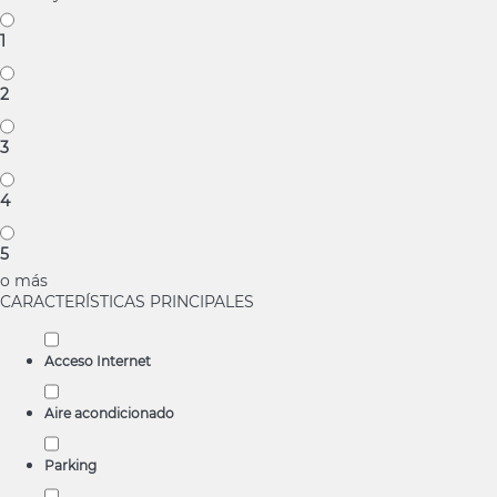
1
2
3
4
5
o más
CARACTERÍSTICAS PRINCIPALES
Acceso Internet
Aire acondicionado
Parking