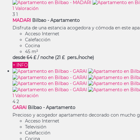
1 Valoración
3
1
MADARI
Bilbao -
Apartamento
Disfruta de una estancia acogedora y cómoda en este apart
Acceso Internet
Calefacción
Cocina
45 m²
desde
64 £
/ noche
(21 £ pers./noche)
+ INFO
1 Valoración
4
2
GARAI
Bilbao -
Apartamento
Precioso y acogedor apartamento decorado con mucho gust
Acceso Internet
Televisión
Calefacción
Cocina