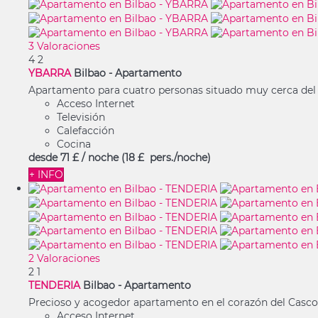
3 Valoraciones
4
2
YBARRA
Bilbao -
Apartamento
Apartamento para cuatro personas situado muy cerca del 
Acceso Internet
Televisión
Calefacción
Cocina
desde
71 £
/ noche
(18 £ pers./noche)
+ INFO
2 Valoraciones
2
1
TENDERIA
Bilbao -
Apartamento
Precioso y acogedor apartamento en el corazón del Casco Vi
Acceso Internet